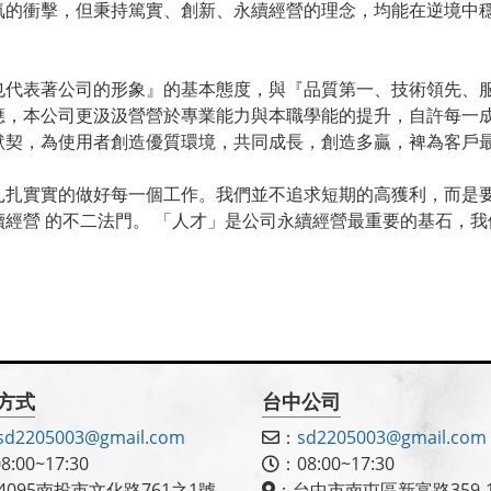
的衝擊，但秉持篤實、創新、永續經營的理念，均能在逆境中穩
也代表著公司的形象』的基本態度，與『品質第一、技術領先、
應，本公司更汲汲營營於專業能力與本職學能的提升，自許每一
默契，為使用者創造優質環境，共同成長，創造多贏，裨為客戶
扎扎實實的做好每一個工作。我們並不追求短期的高獲利，而是要
經營 的不二法門。 「人才」是公司永續經營最重要的基石，我
方式
台中公司
sd2205003@gmail.com
：
sd2205003@gmail.com
8:00~17:30
：08:00~17:30
4095南投市文化路761之1號
：台中市南屯區新富路359-